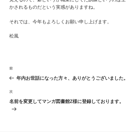
かされるものだという実感がありますね。
それでは、今年もよろしくお願い申し上げます。
松風
投
前
前
稿
の
年内お世話になった方々、ありがとうございました。
ナ
投
ビ
稿
次
次
ゲ
の
名前を変更してマンガ図書館Z様に登録しております。
投
ー
稿
シ
ョ
ン