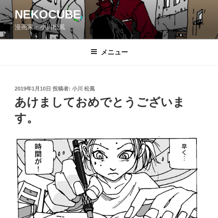
コ
NEKOCUBE
ン
漫画家・小川松風
テ
ン
ツ
メニュー
へ
ス
キ
投
2019年1月10日
投稿者:
小川 松風
稿
ッ
あけましておめでとうございま
日:
プ
す。