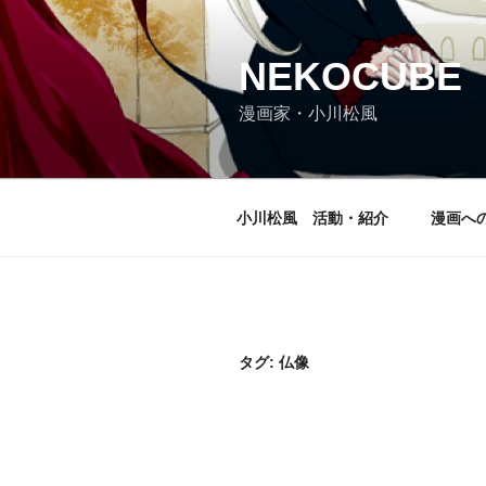
コ
ン
テ
NEKOCUBE
ン
漫画家・小川松風
ツ
へ
ス
キ
小川松風 活動・紹介
漫画へ
ッ
プ
タグ:
仏像