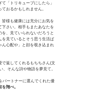
ぎて「トリキューブにしたら」
っておるかもしれません。
、皆様も健康には充分にお気を
て下さい。相手もまたあなたを
のを、見ていられないだろうと
んを見ているとそう思う生活ば
ゃん心配や」と顔を覗き込まれ
愛で返してくれるもちちさん(文
たい、そんな詩や物語を夢見て。
をパートナーに選んでくれた優
宙を翔べ。