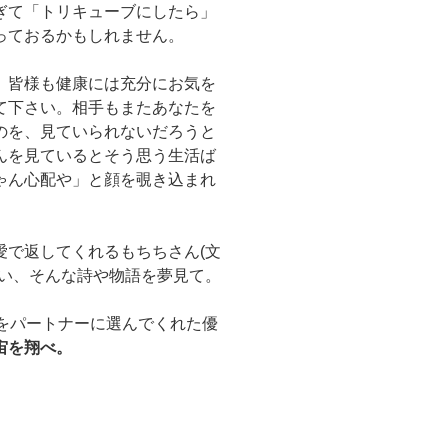
ぎて「トリキューブにしたら」
っておるかもしれません。
、皆様も健康には充分にお気を
て下さい。相手もまたあなたを
のを、見ていられないだろうと
んを見ているとそう思う生活ば
ゃん心配や」と顔を覗き込まれ
愛で返してくれるもちちさん(文
たい、そんな詩や物語を夢見て。
をパートナーに選んでくれた優
宙を翔べ。