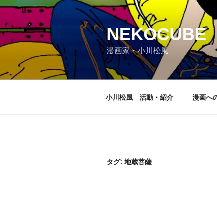
コ
ン
テ
NEKOCUBE
ン
漫画家・小川松風
ツ
へ
ス
キ
小川松風 活動・紹介
漫画へ
ッ
プ
タグ:
地蔵菩薩