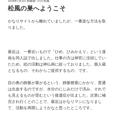
投
2018年7月2日
投稿者:
小川 松風
稿
松風の巣へようこそ
日:
かなりサイトから離れていましたが、一番楽な方法を取
りました。
最近は、一番近いもので「ひめ、ひみかえり」という漫
画を同人誌で出しました。仕事の方は神官に没頭してい
たため、絵の活動は神仏画に絞っておりました。個人蔵
となるもの、それからご提供するもの、です。
目の奥の静脈が塞がるという、静脈梗塞にかかり、普通
は出血するのですが、水分のにじみだけで済み、それで
も見えるものが歪むという後遺症が出ました。次第に補
完され行くとのことで、最近はかなりマシになりまし
て、活動を再開しようかなと思ったところです。