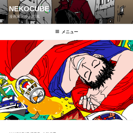
コ
NEKOCUBE
ン
漫画家・小川松風
テ
ン
ツ
メニュー
へ
ス
キ
ッ
プ