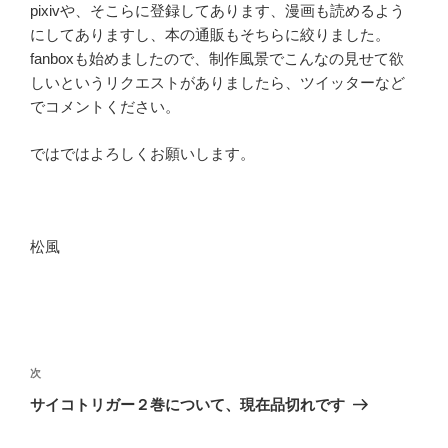
pixivや、そこらに登録してあります、漫画も読めるよう
にしてありますし、本の通販もそちらに絞りました。
fanboxも始めましたので、制作風景でこんなの見せて欲
しいというリクエストがありましたら、ツイッターなど
でコメントください。
ではではよろしくお願いします。
松風
投
稿
次
次
ナ
の
サイコトリガー２巻について、現在品切れです
ビ
投
稿